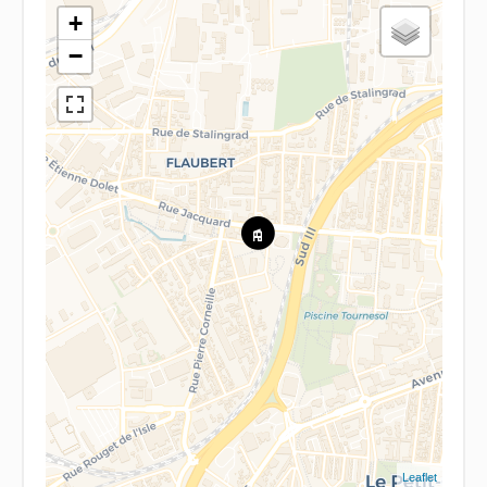
+
−
Leaflet