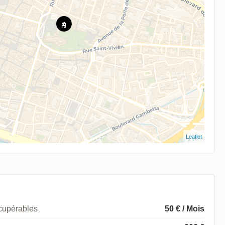
Leaflet
écupérables
50 € / Mois