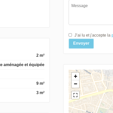
J’ai lu et j'accepte la
Envoyer
2 m²
te aménagée et équipée
+
−
9 m²
3 m²