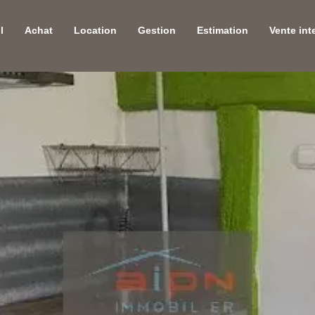
l
Achat
Location
Gestion
Estimation
Vente int