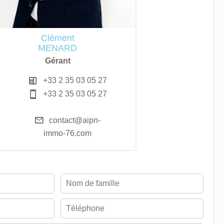
Clément
MENARD
Gérant
+33 2 35 03 05 27
+33 2 35 03 05 27
contact@aipn-
immo-76.com