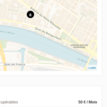
Leaflet
écupérables
50 € / Mois