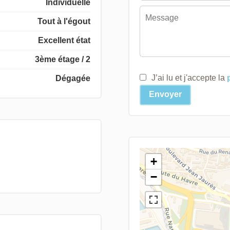
Individuelle
Tout à l'égout
Excellent état
3ème étage / 2
J’ai lu et j'accepte la
Dégagée
Envoyer
+
−