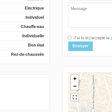
Electrique
Individuel
Chauffe-eau
Individuelle
J’ai lu et j'accepte la
Bon état
Envoyer
Rez-de-chaussée
+
−