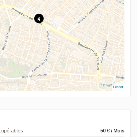
Leaflet
écupérables
50 € / Mois