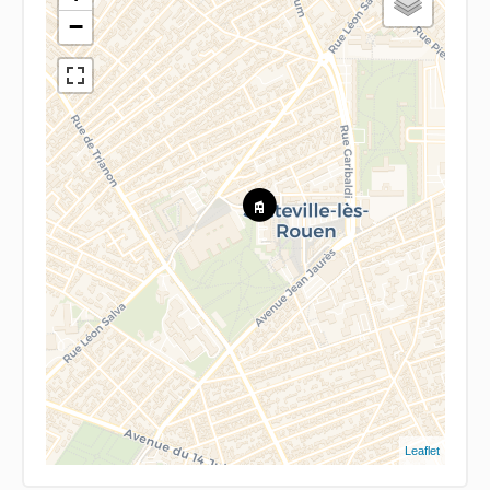
−
Leaflet