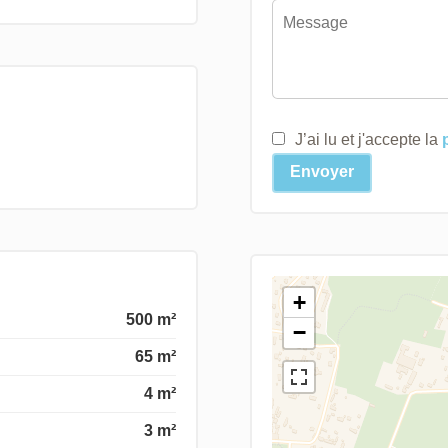
J’ai lu et j'accepte la
Envoyer
+
500 m²
−
65 m²
4 m²
3 m²