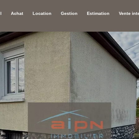
l
Achat
Location
Gestion
Estimation
Vente int